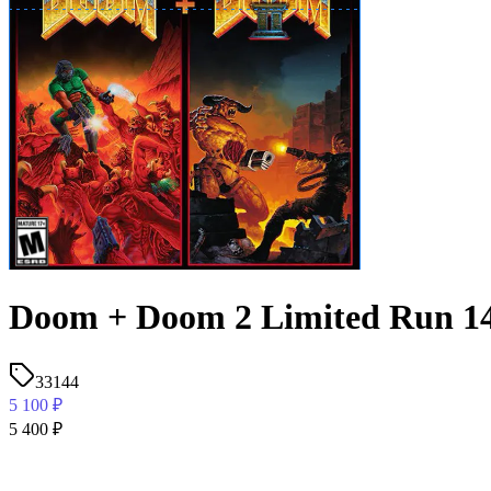
Doom + Doom 2 Limited Run 1
33144
5 100
₽
5 400
₽