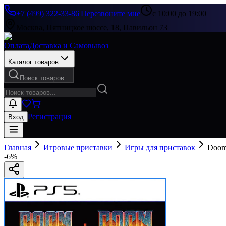
+7 (499) 322-33-86
|
Перезвоните мне
с 10:00 до 19:00
Москва, Пятницкое шоссе, 18, Павильон 73
Оплата
Доставка и Самовывоз
Каталог товаров
Поиск товаров...
Регистрация
Вход
Главная
Игровые приставки
Игры для приставок
Doom
-
6
%