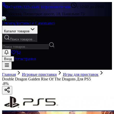
+7 (499) 322-33-86
|
Перезвоните мне
с 10:00 до 19:00
Москва, Пятницкое шоссе, 18, Павильон 73
Оплата
Доставка и Самовывоз
Каталог товаров
Поиск товаров...
Регистрация
Вход
Главная
Игровые приставки
Игры для приставок
Double Dragon Gaiden Rise Of The Dragons Для PS5
-
8
%