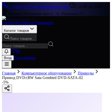
+7 (499) 322-33-86
|
Перезвоните мне
с 10:00 до 19:00
Москва, Пятницкое шоссе, 18, Павильон 73
Оплата
Доставка и Самовывоз
Каталог товаров
Поиск товаров...
Регистрация
Вход
Главная
Компьютерное оборудование
Приводы
Привод DVD±RW Sata Gembird DVD-SATA-02
-
5
%