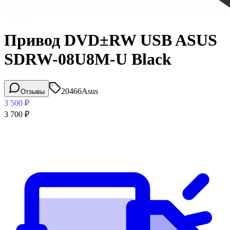
Привод DVD±RW USB ASUS
SDRW-08U8M-U Black
20466
Asus
Отзывы
3 500
₽
3 700
₽