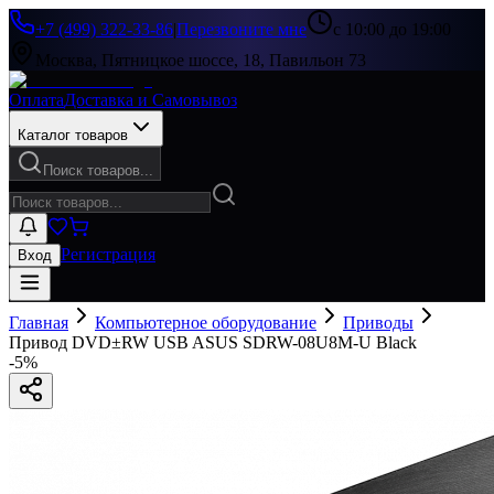
+7 (499) 322-33-86
|
Перезвоните мне
с 10:00 до 19:00
Москва, Пятницкое шоссе, 18, Павильон 73
Оплата
Доставка и Самовывоз
Каталог товаров
Поиск товаров...
Регистрация
Вход
Главная
Компьютерное оборудование
Приводы
Привод DVD±RW USB ASUS SDRW-08U8M-U Black
-
5
%