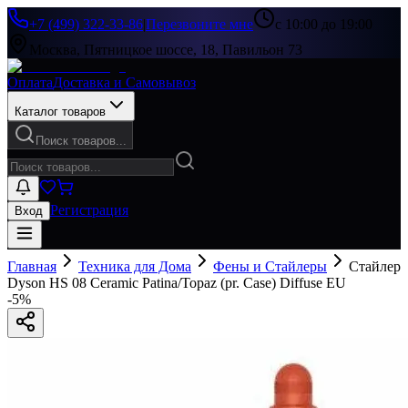
+7 (499) 322-33-86
|
Перезвоните мне
с 10:00 до 19:00
Москва, Пятницкое шоссе, 18, Павильон 73
Оплата
Доставка и Самовывоз
Каталог товаров
Поиск товаров...
Регистрация
Вход
Главная
Техника для Дома
Фены и Стайлеры
Стайлер
Dyson HS 08 Ceramic Patina/Topaz (pr. Case) Diffuse EU
-
5
%