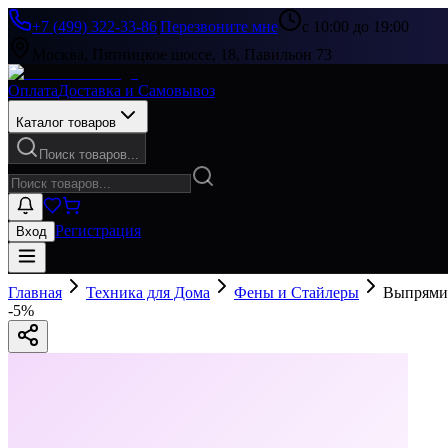
+7 (499) 322-33-86
|
Перезвоните мне
с 10:00 до 19:00
Москва, Пятницкое шоссе, 18, Павильон 73
Оплата
Доставка и Самовывоз
Каталог товаров
Поиск товаров...
Регистрация
Вход
Главная
Техника для Дома
Фены и Стайлеры
Выпрямит
-
5
%