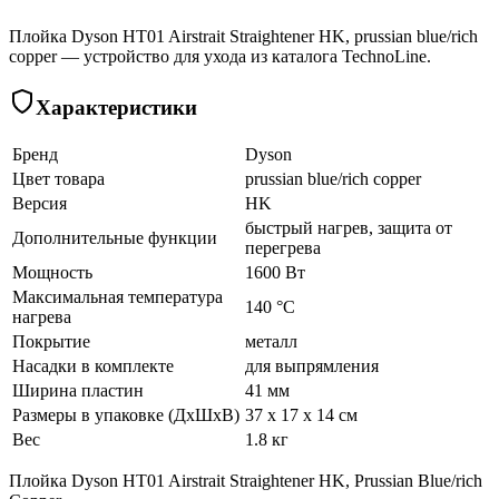
Плойка Dyson HT01 Airstrait Straightener HK, prussian blue/rich
copper — устройство для ухода из каталога TechnoLine.
Характеристики
Бренд
Dyson
Цвет товара
prussian blue/rich copper
Версия
HK
быстрый нагрев, защита от
Дополнительные функции
перегрева
Мощность
1600 Вт
Максимальная температура
140 °C
нагрева
Покрытие
металл
Насадки в комплекте
для выпрямления
Ширина пластин
41 мм
Размеры в упаковке (ДхШхВ)
37 x 17 x 14 см
Вес
1.8 кг
Плойка Dyson HT01 Airstrait Straightener HK, Prussian Blue/rich