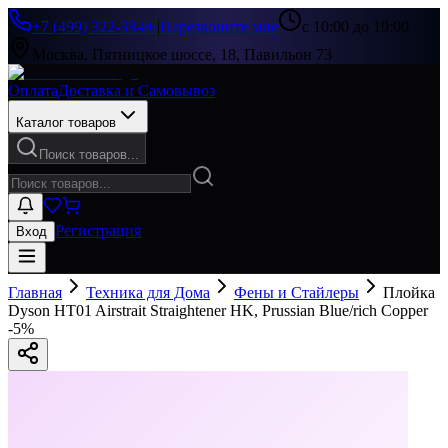
+7 (499) 322-33-86
|
Перезвоните мне
с 10:00 до 19:00
Москва, Пятницкое шоссе, 18, Павильон 73
Оплата
Доставка и Самовывоз
Каталог товаров
Поиск товаров...
Регистрация
Вход
Главная
Техника для Дома
Фены и Стайлеры
Плойка
Dyson HT01 Airstrait Straightener HK, Prussian Blue/rich Copper
-
5
%