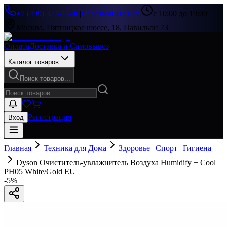
+7 (499) 322-33-86
|
Перезвоните мне
с 10:00 до 19:00
Москва, Пятницкое шоссе, 18, Павильон 73
Оплата
Доставка и Самовывоз
Каталог товаров
Поиск товаров...
Регистрация
Вход
Главная
Техника для Дома
Здоровье | Спорт | Гигиена
Dyson Очиститель-увлажнитель Воздуха Humidify + Cool
PH05 White/Gold EU
-
5
%