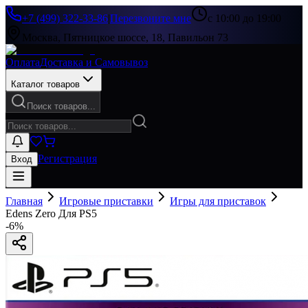
+7 (499) 322-33-86
|
Перезвоните мне
с 10:00 до 19:00
Москва, Пятницкое шоссе, 18, Павильон 73
Оплата
Доставка и Самовывоз
Каталог товаров
Поиск товаров...
Регистрация
Вход
Главная
Игровые приставки
Игры для приставок
Edens Zero Для PS5
-
6
%