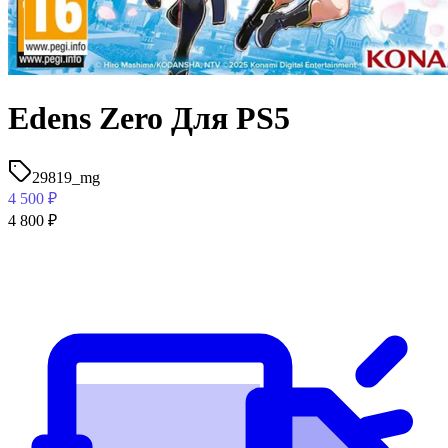
Edens Zero Для PS5
29819_mg
4 500
₽
4 800
₽