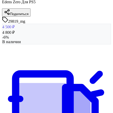
Edens Zero Для PS5
Поделиться
29819_mg
4 500
₽
4 800
₽
-
6
%
В наличии