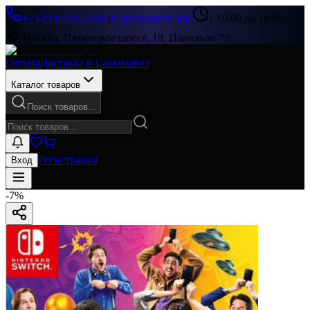
+7 (499) 322-33-86
|
Перезвоните мне
с 10:00 до 19:00
Москва, Пятницкое шоссе, 18, Павильон 73
Оплата
Доставка и Самовывоз
Каталог товаров
Поиск товаров...
Регистрация
Вход
-
7
%