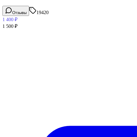
19420
Отзывы
1 400
₽
1 500
₽