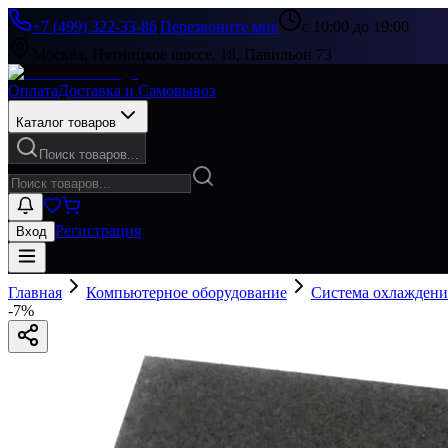
+7 (499) 322-33-86
|
Перезвоните мне
с 10:00 до 19:00
Москва, Пятницкое шоссе, 18, Павильон 73
Оплата
Доставка и Самовывоз
Каталог товаров
Поиск товаров...
Регистрация
Вход
Главная
Компьютерное оборудование
Система охлаждени
-
7
%