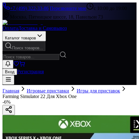
+7 (499) 322-33-86
|
Перезвоните мне
с 10:00 до 19:00
Москва, Пятницкое шоссе, 18, Павильон 73
Оплата
Доставка и Самовывоз
Каталог товаров
Поиск товаров...
Регистрация
Вход
Главная
Игровые приставки
Игры для приставок
Farming Simulator 22 Для Xbox One
-
6
%