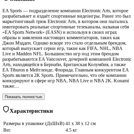
EA Sports — подразделение компании Electronic Arts, которое
разрабатывает и издаёт спортивные видеоигры. Ранее это был
маркетинговый трюк Electronic Arts, в котором они пытались
имитировать реальные спортивные телеканалы, называя себя
«EA Sports Network» (EASN) и используя в своих играх
образы и заявления настоящих комментаторов, таких как
Джон Мэдден. Однако вскоре это стало отдельным брендом,
который выпускает серии игр, такие как FIFA, NHL, NBA
Live и Madden NFL. Большинство игр под этим брендом
разрабатываются EA Vancouver, дочерней компанией Electronic
Arts, находящейся в Бернаби, Британская Колумбия, а также
EA Tiburon в Мейтленде, Флорида. Главным конкурентом EA
Sports является 2K Sports. Примечательно, что обе компании
конкурируют в сфере игр NBA, NBA Live и NBA 2K. Konami
также…
Показать полностью
Характеристики
Размеры в упаковке (ДхШхВ)
41 x 38 x 12 см
Вес
4.5 кг