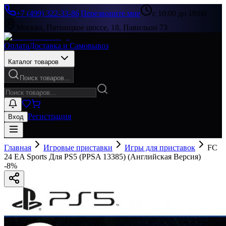
+7 (499) 322-33-86
|
Перезвоните мне
с 10:00 до 19:00
Москва, Пятницкое шоссе, 18, Павильон 73
Оплата
Доставка и Самовывоз
Каталог товаров
Поиск товаров...
Регистрация
Вход
Главная
Игровые приставки
Игры для приставок
FC
24 EA Sports Для PS5 (PPSA 13385) (Английская Версия)
-
8
%