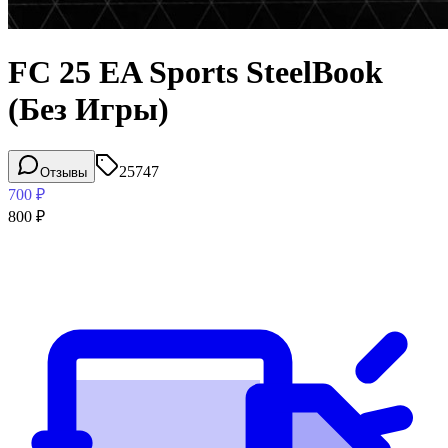
FC 25 EA Sports SteelBook
(Без Игры)
25747
Отзывы
700
₽
800
₽