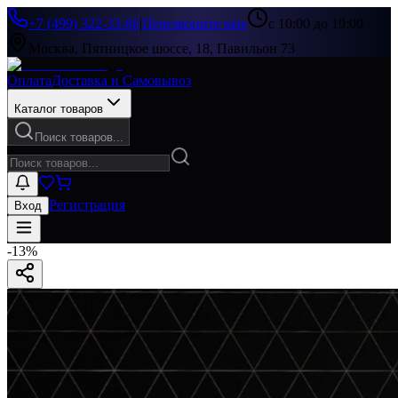
+7 (499) 322-33-86
|
Перезвоните мне
с 10:00 до 19:00
Москва, Пятницкое шоссе, 18, Павильон 73
Оплата
Доставка и Самовывоз
Каталог товаров
Поиск товаров...
Регистрация
Вход
-
13
%