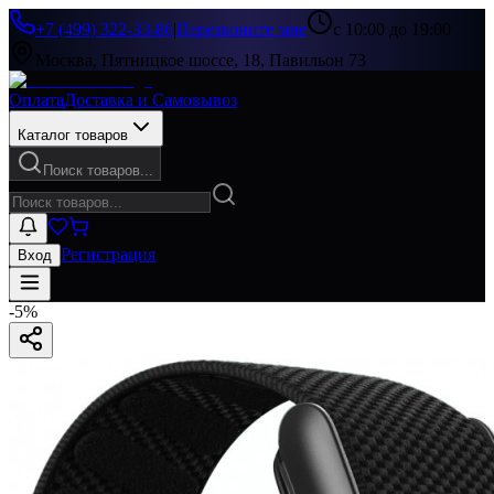
+7 (499) 322-33-86
|
Перезвоните мне
с 10:00 до 19:00
Москва, Пятницкое шоссе, 18, Павильон 73
Оплата
Доставка и Самовывоз
Каталог товаров
Поиск товаров...
Регистрация
Вход
-
5
%