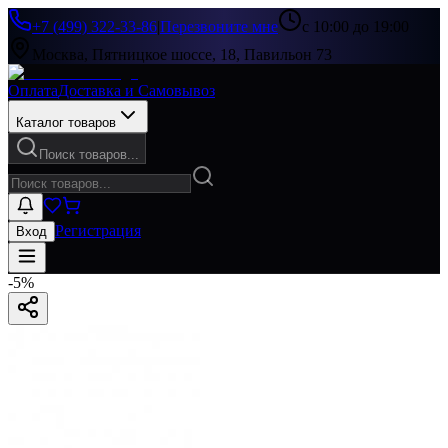
+7 (499) 322-33-86
|
Перезвоните мне
с 10:00 до 19:00
Москва, Пятницкое шоссе, 18, Павильон 73
Оплата
Доставка и Самовывоз
Каталог товаров
Поиск товаров...
Регистрация
Вход
-
5
%