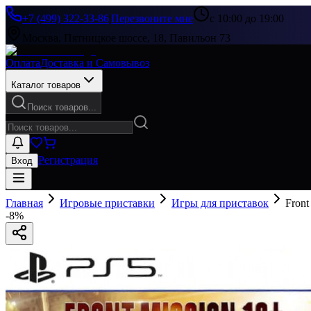
+7 (499) 322-33-86
|
Перезвоните мне
с 10:00 до 19:00
Москва, Пятницкое шоссе, 18, Павильон 73
Оплата
Доставка и Самовывоз
Каталог товаров
Поиск товаров...
Регистрация
Вход
Главная
Игровые приставки
Игры для приставок
Front
-
8
%