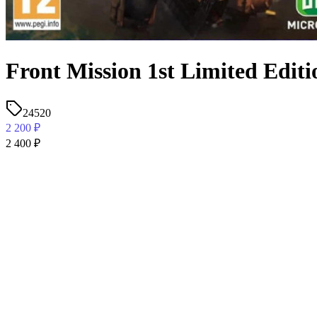
Front Mission 1st Limited Edit
24520
2 200
₽
2 400
₽