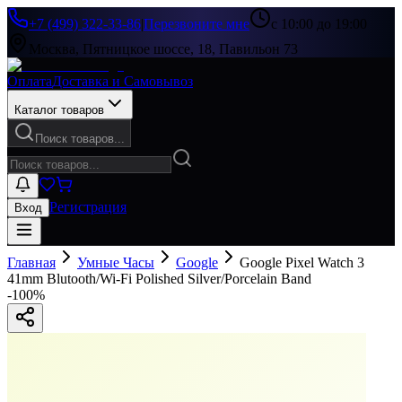
+7 (499) 322-33-86
|
Перезвоните мне
с 10:00 до 19:00
Москва, Пятницкое шоссе, 18, Павильон 73
Оплата
Доставка и Самовывоз
Каталог товаров
Поиск товаров...
Регистрация
Вход
Главная
Умные Часы
Google
Google Pixel Watch 3
41mm Blutooth/Wi-Fi Polished Silver/Porcelain Band
-
100
%