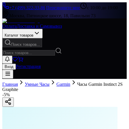
+7 (499) 322-33-86
|
Перезвоните мне
с 10:00 до 19:00
Москва, Пятницкое шоссе, 18, Павильон 73
Оплата
Доставка и Самовывоз
Каталог товаров
Поиск товаров...
Регистрация
Вход
Главная
Умные Часы
Garmin
Часы Garmin Instinct 2S
Graphite
-
5
%