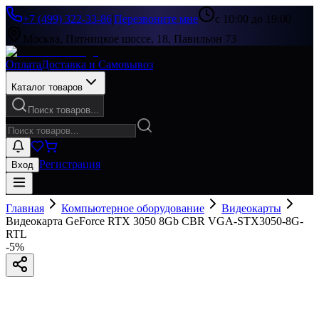
+7 (499) 322-33-86
|
Перезвоните мне
с 10:00 до 19:00
Москва, Пятницкое шоссе, 18, Павильон 73
Оплата
Доставка и Самовывоз
Каталог товаров
Поиск товаров...
Регистрация
Вход
Главная
Компьютерное оборудование
Видеокарты
Видеокарта GeForce RTX 3050 8Gb CBR VGA-STX3050-8G-
RTL
-
5
%