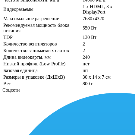
1 х HDMI , 3 х
Видеоразъемы
DisplayPort
Максимальное разрешение
7680х4320
Рекомендуемая мощность блока
550 Вт
питания
TDP
130 Вт
Количество вентиляторов
2
Количество занимаемых слотов
2
Длина видеокарты, мм
240
Низкий профиль (Low Profile)
нет
Базовая единица
шт
Размеры в упаковке (ДхШхВ)
30 x 14 x 7 см
Вес
800 г
Соцсети