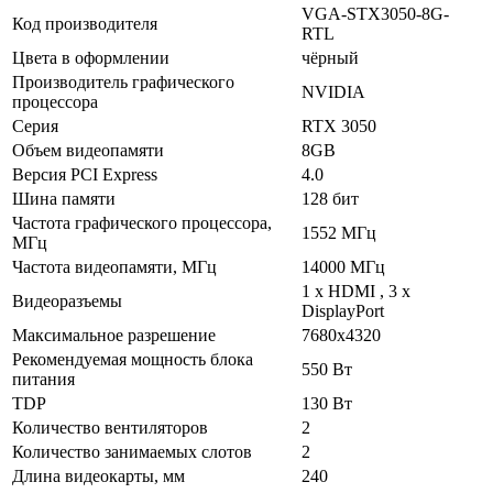
VGA-STX3050-8G-
Код производителя
RTL
Цвета в оформлении
чёрный
Производитель графического
NVIDIA
процессора
Серия
RTX 3050
Объем видеопамяти
8GB
Версия PCI Express
4.0
Шина памяти
128 бит
Частота графического процессора,
1552 МГц
МГц
Частота видеопамяти, МГц
14000 МГц
1 х HDMI , 3 х
Видеоразъемы
DisplayPort
Максимальное разрешение
7680х4320
Рекомендуемая мощность блока
550 Вт
питания
TDP
130 Вт
Количество вентиляторов
2
Количество занимаемых слотов
2
Длина видеокарты, мм
240