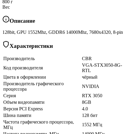
800 г
Вес
Описание
128bit, GPU 1552Mhz, GDDR6 14000Mhz, 7680x4320, 8-pin
Характеристики
Производитель
CBR
VGA-STX3050-8G-
Код производителя
RTL
Цвета в оформлении
чёрный
Производитель графического
NVIDIA
процессора
Серия
RTX 3050
Объем видеопамяти
8GB
Версия PCI Express
4.0
Шина памяти
128 бит
Частота графического процессора,
1552 МГц
МГц
Частота видеопамяти, МГц
14000 МГц