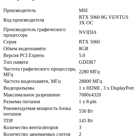
Производитель
MSI
RTX 5060 8G VENTUS
Код производителя
3X OC
Производитель графического
NVIDIA
процессора
Серия
RTX 5060
Объем видеопамяти
8GB
Версия PCI Express
5.0
Тип памяти
GDDR7
Частота графического процессора,
2280 МГц
МГц
Частота видеопамяти, МГц
28000 МГц
Видеоразъемы
1 х HDMI , 3 х DisplayPort
Максимальное разрешение
7680х4320
Разъемы питания
1 x 8-pin
Рекомендуемая мощность блока
550 Вт
питания
TDP
145 Вт
Количество вентиляторов
3
Количество занимаемых слотов
2