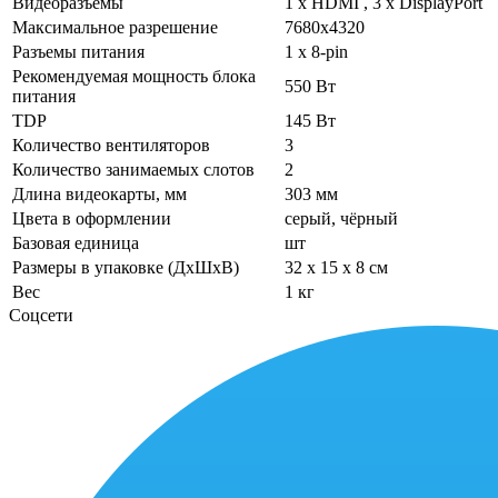
Видеоразъемы
1 х HDMI , 3 х DisplayPort
Максимальное разрешение
7680х4320
Разъемы питания
1 x 8-pin
Рекомендуемая мощность блока
550 Вт
питания
TDP
145 Вт
Количество вентиляторов
3
Количество занимаемых слотов
2
Длина видеокарты, мм
303 мм
Цвета в оформлении
серый, чёрный
Базовая единица
шт
Размеры в упаковке (ДхШхВ)
32 x 15 x 8 см
Вес
1 кг
Соцсети