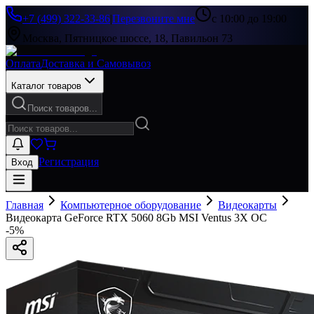
+7 (499) 322-33-86
|
Перезвоните мне
с 10:00 до 19:00
Москва, Пятницкое шоссе, 18, Павильон 73
Оплата
Доставка и Самовывоз
Каталог товаров
Поиск товаров...
Регистрация
Вход
Главная
Компьютерное оборудование
Видеокарты
Видеокарта GeForce RTX 5060 8Gb MSI Ventus 3X OC
-
5
%