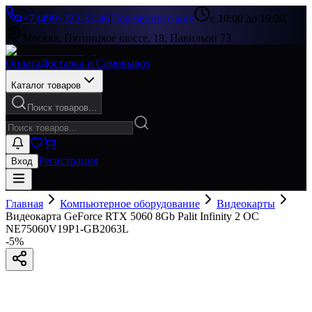
+7 (499) 322-33-86
|
Перезвоните мне
с 10:00 до 19:00
Москва, Пятницкое шоссе, 18, Павильон 73
Оплата
Доставка и Самовывоз
Каталог товаров
Поиск товаров...
Регистрация
Вход
Главная
Компьютерное оборудование
Видеокарты
Видеокарта GeForce RTX 5060 8Gb Palit Infinity 2 OC
NE75060V19P1-GB2063L
-
5
%