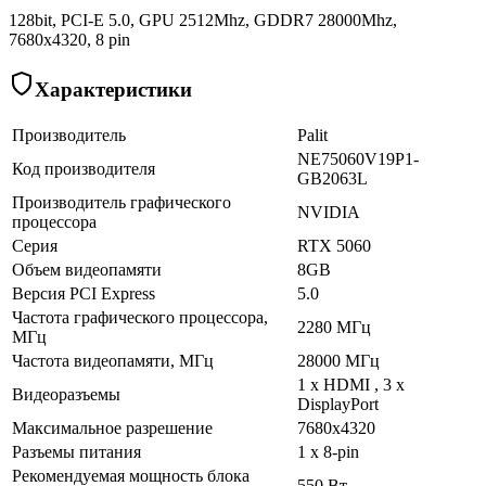
128bit, PCI-E 5.0, GPU 2512Mhz, GDDR7 28000Mhz,
7680x4320, 8 pin
Характеристики
Производитель
Palit
NE75060V19P1-
Код производителя
GB2063L
Производитель графического
NVIDIA
процессора
Серия
RTX 5060
Объем видеопамяти
8GB
Версия PCI Express
5.0
Частота графического процессора,
2280 МГц
МГц
Частота видеопамяти, МГц
28000 МГц
1 х HDMI , 3 х
Видеоразъемы
DisplayPort
Максимальное разрешение
7680х4320
Разъемы питания
1 x 8-pin
Рекомендуемая мощность блока
550 Вт