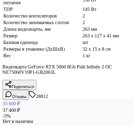
питания
TDP
145 Вт
Количество вентиляторов
2
Количество занимаемых слотов
2
Длина видеокарты, мм
263 мм
Размер
263 x 127 x 41 мм
Базовая единица
шт
Размеры в упаковке (ДхШхВ)
32 x 15 x 8 см
Вес
1 кг
Видеокарта GeForce RTX 5060 8Gb Palit Infinity 2 OC
NE75060V19P1-GB2063L
Поделиться
28812
Отзывы
35 600
₽
37 400
₽
-
5
%
Нет в наличии