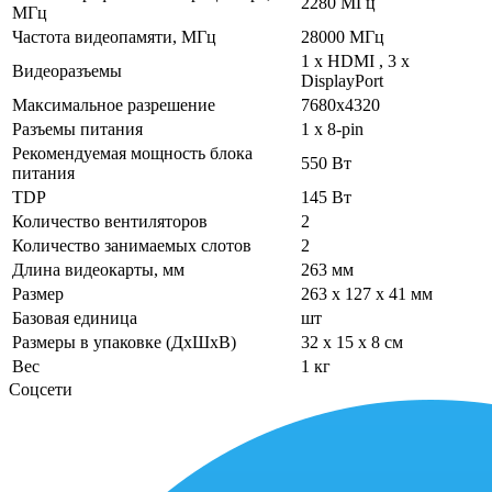
2280 МГц
МГц
Частота видеопамяти, МГц
28000 МГц
1 х HDMI , 3 х
Видеоразъемы
DisplayPort
Максимальное разрешение
7680х4320
Разъемы питания
1 x 8-pin
Рекомендуемая мощность блока
550 Вт
питания
TDP
145 Вт
Количество вентиляторов
2
Количество занимаемых слотов
2
Длина видеокарты, мм
263 мм
Размер
263 x 127 x 41 мм
Базовая единица
шт
Размеры в упаковке (ДхШхВ)
32 x 15 x 8 см
Вес
1 кг
Соцсети