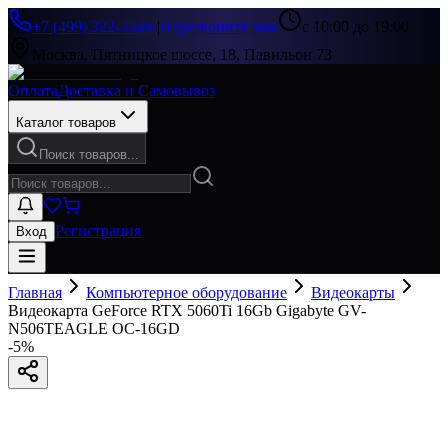
+7 (499) 322-33-86
|
Перезвоните мне
с 10:00 до 19:00
Москва, Пятницкое шоссе, 18, Павильон 73
Оплата
Доставка и Самовывоз
Каталог товаров
Поиск товаров...
Регистрация
Вход
Главная
Компьютерное оборудование
Видеокарты
Видеокарта GeForce RTX 5060Ti 16Gb Gigabyte GV-
N506TEAGLE OC-16GD
-
5
%