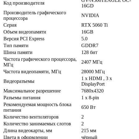
GV-N506TEAGLE OC-
Код производителя
16GD
Производитель графического
NVIDIA
процессора
Серия
RTX 5060 Ti
Объем видеопамяти
16GB
Версия PCI Express
5.0
Тип памяти
GDDR7
Шина памяти
128 бит
Частота графического процессора,
2407 МГц
МГц
Частота видеопамяти, МГц
28000 МГц
1 х HDMI , 3 х
Видеоразъемы
DisplayPort
Максимальное разрешение
7680х4320
Разъемы питания
1 x 8-pin
Рекомендуемая мощность блока
650 Вт
питания
Количество вентиляторов
2
Количество занимаемых слотов
2
Длина видеокарты, мм
215 мм
Цвета в оформлении
чёрный