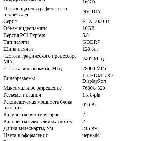
16GD
Производитель графического
NVIDIA
процессора
Серия
RTX 5060 Ti
Объем видеопамяти
16GB
Версия PCI Express
5.0
Тип памяти
GDDR7
Шина памяти
128 бит
Частота графического процессора,
2407 МГц
МГц
Частота видеопамяти, МГц
28000 МГц
1 х HDMI , 3 х
Видеоразъемы
DisplayPort
Максимальное разрешение
7680х4320
Разъемы питания
1 x 8-pin
Рекомендуемая мощность блока
650 Вт
питания
Количество вентиляторов
2
Количество занимаемых слотов
2
Длина видеокарты, мм
215 мм
Цвета в оформлении
чёрный