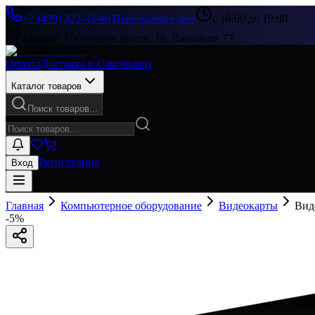
+7 (499) 322-33-86
|
Перезвоните мне
с 10:00 до 19:00
Москва, Пятницкое шоссе, 18, Павильон 73
Оплата
Доставка и Самовывоз
Каталог товаров
Поиск товаров...
Регистрация
Вход
Главная
Компьютерное оборудование
Видеокарты
Вид
-
5
%