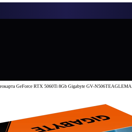
еокарта GeForce RTX 5060Ti 8Gb Gigabyte GV-N506TEAGLEM