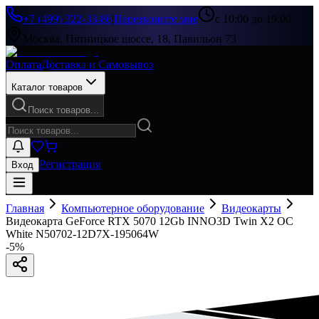
+7 (499) 322-33-86
|
Перезвоните мне
с 10:00 до 19:00
Москва, Пятницкое шоссе, 18, Павильон 73
Оплата
Доставка и Самовывоз
Каталог товаров
Поиск товаров...
Регистрация
Вход
Главная
Компьютерное оборудование
Видеокарты
Видеокарта GeForce RTX 5070 12Gb INNO3D Twin X2 OC
White N50702-12D7X-195064W
-
5
%