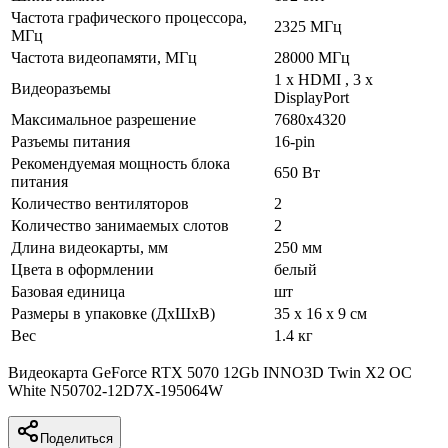
Частота графического процессора,
2325 МГц
МГц
Частота видеопамяти, МГц
28000 МГц
1 х HDMI , 3 х
Видеоразъемы
DisplayPort
Максимальное разрешение
7680х4320
Разъемы питания
16-pin
Рекомендуемая мощность блока
650 Вт
питания
Количество вентиляторов
2
Количество занимаемых слотов
2
Длина видеокарты, мм
250 мм
Цвета в оформлении
белый
Базовая единица
шт
Размеры в упаковке (ДхШхВ)
35 x 16 x 9 см
Вес
1.4 кг
Видеокарта GeForce RTX 5070 12Gb INNO3D Twin X2 OC
White N50702-12D7X-195064W
Поделиться