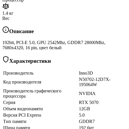
1.4 кг
Вес
Описание
192bit, PCI-E 5.0, GPU 2542Mhz, GDDR7 28000Mhz,
7680x4320, 16 pin, цвет белый
Характеристики
Производитель
Inno3D
N50702-12D7X-
Код производителя
195064W
Производитель графического
NVIDIA
процессора
Серия
RTX 5070
Объем видеопамяти
12GB
Версия PCI Express
5.0
Тип памяти
GDDR7
Шина памяти
192 бит