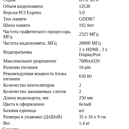
Объем видеопамяти
12GB
Версия PCI Express
5.0
Тип памяти
GDDR7
Шина памяти
192 бит
Частота графического процессора,
2325 МГц
МГц
Частота видеопамяти, МГц
28000 МГц
1 х HDMI , 3 х
Видеоразъемы
DisplayPort
Максимальное разрешение
7680х4320
Разъемы питания
16-pin
Рекомендуемая мощность блока
650 Вт
питания
Количество вентиляторов
2
Количество занимаемых слотов
2
Длина видеокарты, мм
250 мм
Цвета в оформлении
белый
Базовая единица
шт
Размеры в упаковке (ДхШхВ)
35 x 16 x 9 см
Вес
1.4 кг