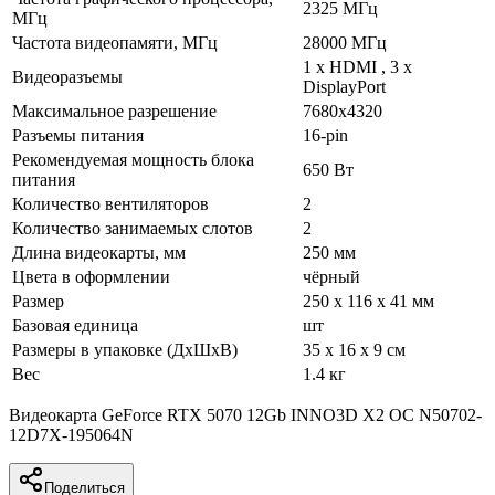
2325 МГц
МГц
Частота видеопамяти, МГц
28000 МГц
1 х HDMI , 3 х
Видеоразъемы
DisplayPort
Максимальное разрешение
7680х4320
Разъемы питания
16-pin
Рекомендуемая мощность блока
650 Вт
питания
Количество вентиляторов
2
Количество занимаемых слотов
2
Длина видеокарты, мм
250 мм
Цвета в оформлении
чёрный
Размер
250 x 116 x 41 мм
Базовая единица
шт
Размеры в упаковке (ДхШхВ)
35 x 16 x 9 см
Вес
1.4 кг
Видеокарта GeForce RTX 5070 12Gb INNO3D X2 OC N50702-
12D7X-195064N
Поделиться