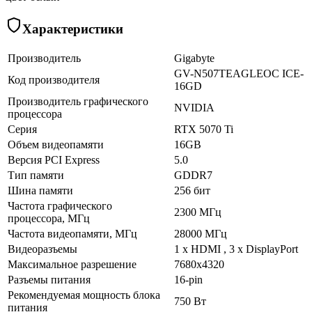
Характеристики
Производитель
Gigabyte
GV-N507TEAGLEOC ICE-
Код производителя
16GD
Производитель графического
NVIDIA
процессора
Серия
RTX 5070 Ti
Объем видеопамяти
16GB
Версия PCI Express
5.0
Тип памяти
GDDR7
Шина памяти
256 бит
Частота графического
2300 МГц
процессора, МГц
Частота видеопамяти, МГц
28000 МГц
Видеоразъемы
1 х HDMI , 3 х DisplayPort
Максимальное разрешение
7680х4320
Разъемы питания
16-pin
Рекомендуемая мощность блока
750 Вт
питания