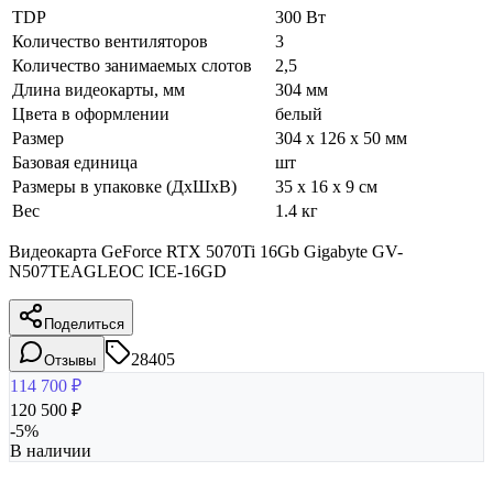
TDP
300 Вт
Количество вентиляторов
3
Количество занимаемых слотов
2,5
Длина видеокарты, мм
304 мм
Цвета в оформлении
белый
Размер
304 x 126 x 50 мм
Базовая единица
шт
Размеры в упаковке (ДхШхВ)
35 x 16 x 9 см
Вес
1.4 кг
Видеокарта GeForce RTX 5070Ti 16Gb Gigabyte GV-
N507TEAGLEOC ICE-16GD
Поделиться
28405
Отзывы
114 700
₽
120 500
₽
-
5
%
В наличии