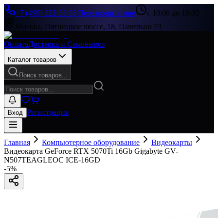
+7 (499) 322-33-86
|
Перезвоните мне
с 10:00 до 19:00
Москва, Пятницкое шоссе, 18, Павильон 73
Оплата
Доставка и Самовывоз
Каталог товаров
Поиск товаров...
Регистрация
Вход
Главная
Компьютерное оборудование
Видеокарты
Видеокарта GeForce RTX 5070Ti 16Gb Gigabyte GV-
N507TEAGLEOC ICE-16GD
-
5
%