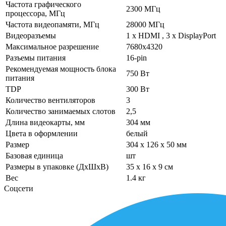
Частота графического
2300 МГц
процессора, МГц
Частота видеопамяти, МГц
28000 МГц
Видеоразъемы
1 х HDMI , 3 х DisplayPort
Максимальное разрешение
7680х4320
Разъемы питания
16-pin
Рекомендуемая мощность блока
750 Вт
питания
TDP
300 Вт
Количество вентиляторов
3
Количество занимаемых слотов
2,5
Длина видеокарты, мм
304 мм
Цвета в оформлении
белый
Размер
304 x 126 x 50 мм
Базовая единица
шт
Размеры в упаковке (ДхШхВ)
35 x 16 x 9 см
Вес
1.4 кг
Соцсети