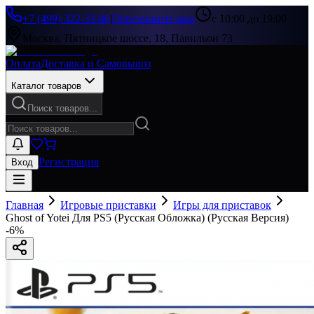
+7 (499) 322-33-86
|
Перезвоните мне
с 10:00 до 19:00
Москва, Пятницкое шоссе, 18, Павильон 73
Оплата
Доставка и Самовывоз
Каталог товаров
Поиск товаров...
Регистрация
Вход
Главная
Игровые приставки
Игры для приставок
Ghost of Yotei Для PS5 (Русская Обложка) (Русская Версия)
-
6
%