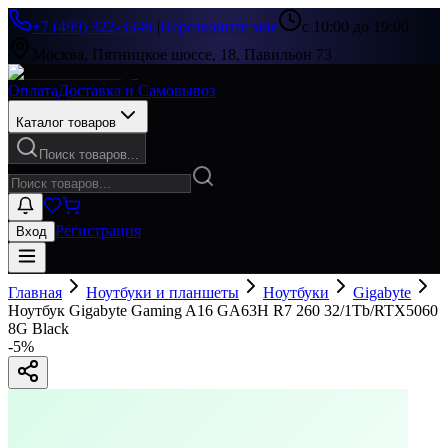
+7 (499) 322-33-86
|
Перезвоните мне
с 10:00 до 19:00
Москва, Пятницкое шоссе, 18, Павильон 73
Оплата
Доставка и Самовывоз
Каталог товаров
Поиск товаров...
Регистрация
Вход
Главная
Ноутбуки и планшеты
Ноутбуки
Gigabyte
Ноутбук Gigabyte Gaming A16 GA63H R7 260 32/1Tb/RTX5060
8G Black
-
5
%