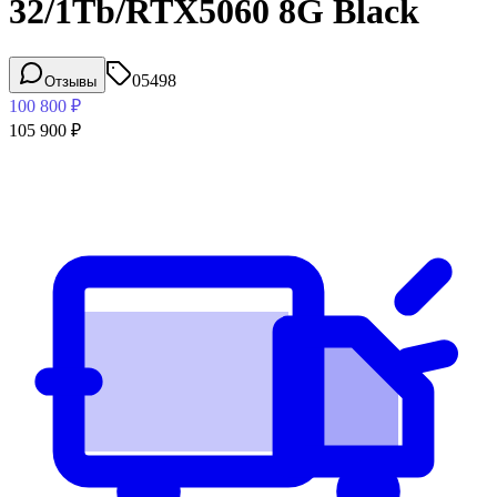
32/1Tb/RTX5060 8G Black
05498
Отзывы
100 800
₽
105 900
₽