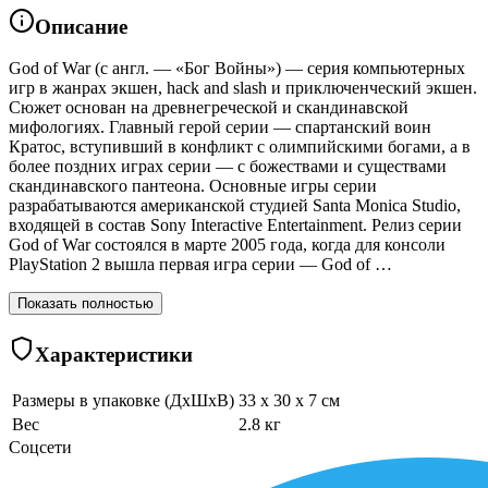
Описание
God of War (с англ. — «Бог Войны») — серия компьютерных
игр в жанрах экшен, hack and slash и приключенческий экшен.
Сюжет основан на древнегреческой и скандинавской
мифологиях. Главный герой серии — спартанский воин
Кратос, вступивший в конфликт с олимпийскими богами, а в
более поздних играх серии — с божествами и существами
скандинавского пантеона. Основные игры серии
разрабатываются американской студией Santa Monica Studio,
входящей в состав Sony Interactive Entertainment. Релиз серии
God of War состоялся в марте 2005 года, когда для консоли
PlayStation 2 вышла первая игра серии — God of …
Показать полностью
Характеристики
Размеры в упаковке (ДхШхВ)
33 x 30 x 7 см
Вес
2.8 кг
Соцсети