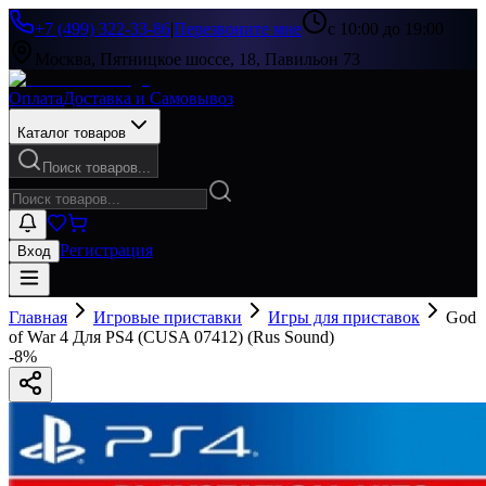
+7 (499) 322-33-86
|
Перезвоните мне
с 10:00 до 19:00
Москва, Пятницкое шоссе, 18, Павильон 73
Оплата
Доставка и Самовывоз
Каталог товаров
Поиск товаров...
Регистрация
Вход
Главная
Игровые приставки
Игры для приставок
God
of War 4 Для PS4 (CUSA 07412) (Rus Sound)
-
8
%