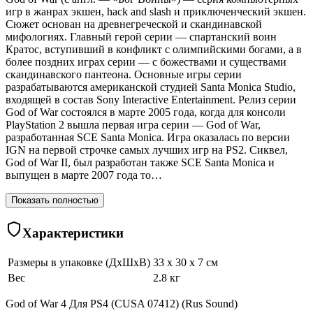
игр в жанрах экшен, hack and slash и приключенческий экшен.
Сюжет основан на древнегреческой и скандинавской
мифологиях. Главный герой серии — спартанский воин
Кратос, вступивший в конфликт с олимпийскими богами, а в
более поздних играх серии — с божествами и существами
скандинавского пантеона. Основные игры серии
разрабатываются американской студией Santa Monica Studio,
входящей в состав Sony Interactive Entertainment. Релиз серии
God of War состоялся в марте 2005 года, когда для консоли
PlayStation 2 вышла первая игра серии — God of War,
разработанная SCE Santa Monica. Игра оказалась по версии
IGN на первой строчке самых лучших игр на PS2. Сиквел,
God of War II, был разработан также SCE Santa Monica и
выпущен в марте 2007 года то…
Показать полностью
Характеристики
Размеры в упаковке (ДхШхВ)
33 x 30 x 7 см
Вес
2.8 кг
God of War 4 Для PS4 (CUSA 07412) (Rus Sound)