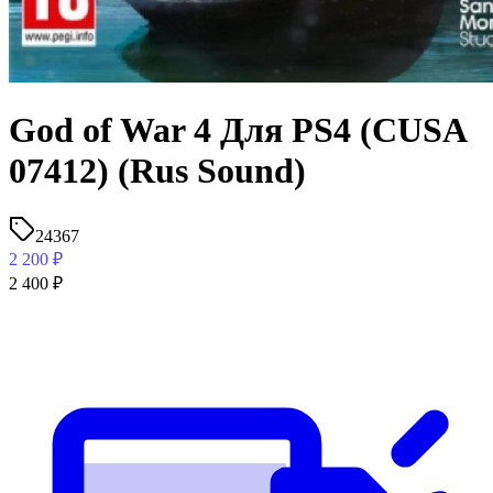
God of War 4 Для PS4 (CUSA
07412) (Rus Sound)
24367
2 200
₽
2 400
₽