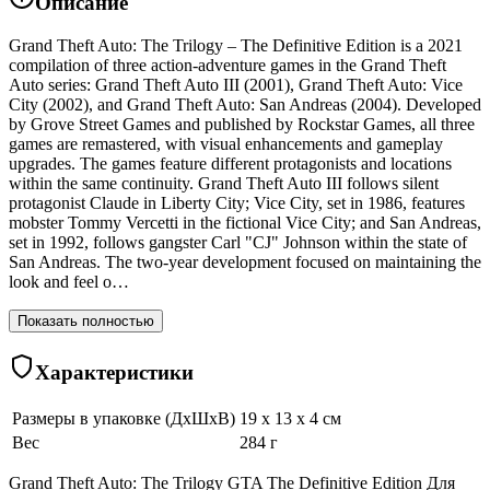
Описание
Grand Theft Auto: The Trilogy – The Definitive Edition is a 2021
compilation of three action-adventure games in the Grand Theft
Auto series: Grand Theft Auto III (2001), Grand Theft Auto: Vice
City (2002), and Grand Theft Auto: San Andreas (2004). Developed
by Grove Street Games and published by Rockstar Games, all three
games are remastered, with visual enhancements and gameplay
upgrades. The games feature different protagonists and locations
within the same continuity. Grand Theft Auto III follows silent
protagonist Claude in Liberty City; Vice City, set in 1986, features
mobster Tommy Vercetti in the fictional Vice City; and San Andreas,
set in 1992, follows gangster Carl "CJ" Johnson within the state of
San Andreas. The two-year development focused on maintaining the
look and feel o…
Показать полностью
Характеристики
Размеры в упаковке (ДхШхВ)
19 x 13 x 4 см
Вес
284 г
Grand Theft Auto: The Trilogy GTA The Definitive Edition Для