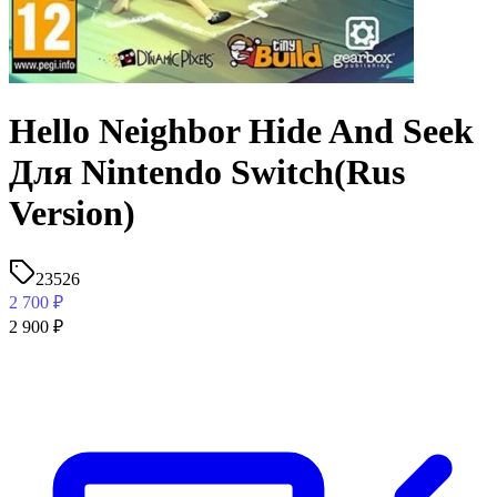
Hello Neighbor Hide And Seek
Для Nintendo Switch(Rus
Version)
23526
2 700
₽
2 900
₽