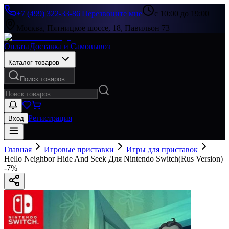
+7 (499) 322-33-86
|
Перезвоните мне
с 10:00 до 19:00
Москва, Пятницкое шоссе, 18, Павильон 73
Оплата
Доставка и Самовывоз
Каталог товаров
Поиск товаров...
Регистрация
Вход
Главная
Игровые приставки
Игры для приставок
Hello Neighbor Hide And Seek Для Nintendo Switch(Rus Version)
-
7
%