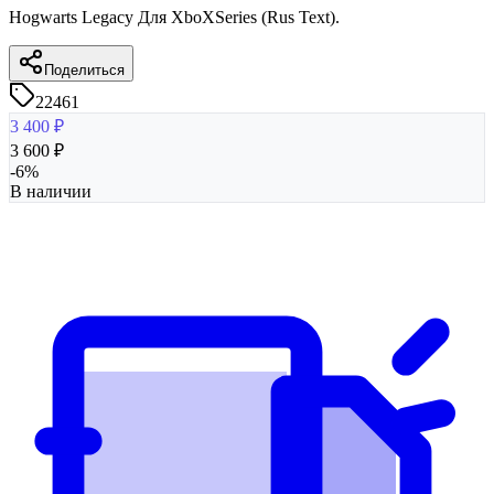
Hogwarts Legacy Для XboXSeries (Rus Text).
Поделиться
22461
3 400
₽
3 600
₽
-
6
%
В наличии