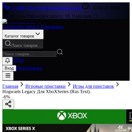
+7 (499) 322-33-86
|
Перезвоните мне
с 10:00 до 19:00
Москва, Пятницкое шоссе, 18, Павильон 73
Оплата
Доставка и Самовывоз
Каталог товаров
Поиск товаров...
Регистрация
Вход
Главная
Игровые приставки
Игры для приставок
Hogwarts Legacy Для XboXSeries (Rus Text).
-
6
%