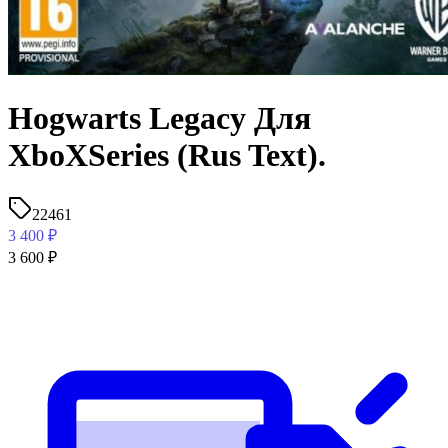
Hogwarts Legacy Для
XboXSeries (Rus Text).
22461
3 400
₽
3 600
₽