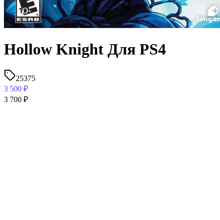
Hollow Knight Для PS4
25375
3 500
₽
3 700
₽