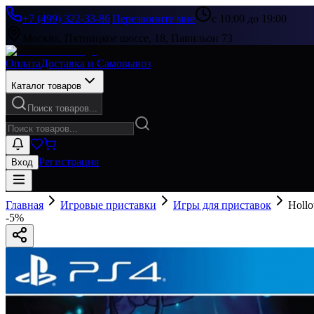
+7 (499) 322-33-86
|
Перезвоните мне
с 10:00 до 19:00
Москва, Пятницкое шоссе, 18, Павильон 73
Оплата
Доставка и Самовывоз
Каталог товаров
Поиск товаров...
Регистрация
Вход
Главная
Игровые приставки
Игры для приставок
Holl
-
5
%