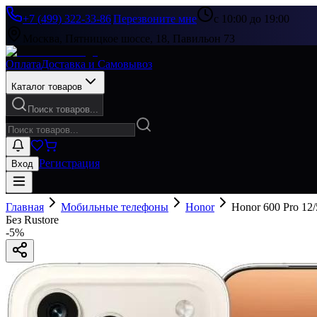
+7 (499) 322-33-86
|
Перезвоните мне
с 10:00 до 19:00
Москва, Пятницкое шоссе, 18, Павильон 73
Оплата
Доставка и Самовывоз
Каталог товаров
Поиск товаров...
Регистрация
Вход
Главная
Мобильные телефоны
Honor
Honor 600 Pro 12
Без Rustore
-
5
%