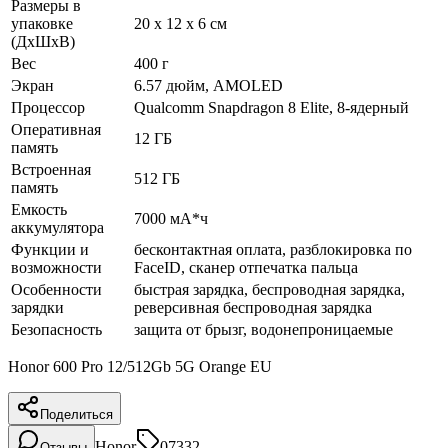
Размеры в
упаковке
20 x 12 x 6 см
(ДхШхВ)
Вес
400 г
Экран
6.57 дюйм, AMOLED
Процессор
Qualcomm Snapdragon 8 Elite, 8-ядерный
Оперативная
12 ГБ
память
Встроенная
512 ГБ
память
Емкость
7000 мА*ч
аккумулятора
Функции и
бесконтактная оплата, разблокировка по
возможности
FaceID, сканер отпечатка пальца
Особенности
быстрая зарядка, беспроводная зарядка,
зарядки
реверсивная беспроводная зарядка
Безопасность
защита от брызг, водонепроницаемые
Honor 600 Pro 12/512Gb 5G Orange EU
Поделиться
Honor
07332
Отзывы