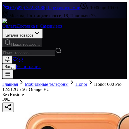
+7 (499) 322-33-86
|
Перезвоните мне
с 10:00 до 19:00
Москва, Пятницкое шоссе, 18, Павильон 73
Оплата
Доставка и Самовывоз
Каталог товаров
Поиск товаров...
Регистрация
Вход
Главная
Мобильные телефоны
Honor
Honor 600 Pro
12/512Gb 5G Orange EU
Без Rustore
-
5
%