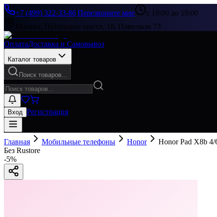
+7 (499) 322-33-86
|
Перезвоните мне
с 10:00 до 19:00
Москва, Пятницкое шоссе, 18, Павильон 73
Оплата
Доставка и Самовывоз
Каталог товаров
Поиск товаров...
Регистрация
Вход
Главная
Мобильные телефоны
Honor
Honor Pad X8b 4/
Без Rustore
-
5
%