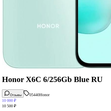
Honor X6C 6/256Gb Blue RU
05440
Honor
Отзывы
10 000
₽
10 500
₽