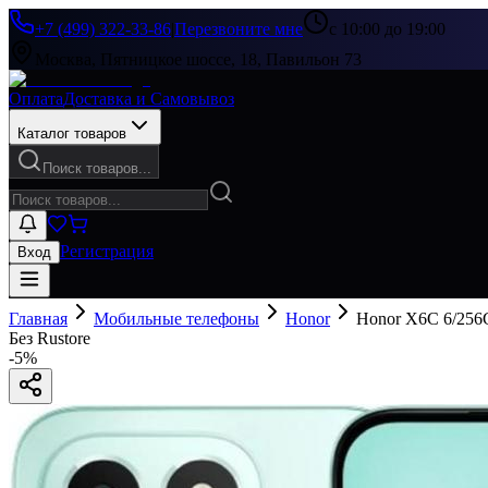
+7 (499) 322-33-86
|
Перезвоните мне
с 10:00 до 19:00
Москва, Пятницкое шоссе, 18, Павильон 73
Оплата
Доставка и Самовывоз
Каталог товаров
Поиск товаров...
Регистрация
Вход
Главная
Мобильные телефоны
Honor
Honor X6C 6/256
Без Rustore
-
5
%