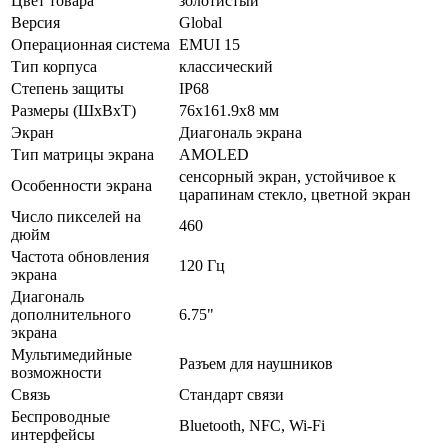
Цвет товара
золотистый
Версия
Global
Операционная система
EMUI 15
Тип корпуса
классический
Степень защиты
IP68
Размеры (ШxВxТ)
76x161.9x8 мм
Экран
Диагональ экрана
Тип матрицы экрана
AMOLED
сенсорный экран, устойчивое к
Особенности экрана
царапинам стекло, цветной экран
Число пикселей на
460
дюйм
Частота обновления
120 Гц
экрана
Диагональ
дополнительного
6.75"
экрана
Мультимедийные
Разъем для наушников
возможности
Связь
Стандарт связи
Беспроводные
Bluetooth, NFC, Wi-Fi
интерфейсы