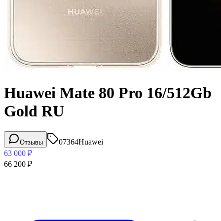
Huawei Mate 80 Pro 16/512Gb
Gold RU
07364
Huawei
Отзывы
63 000
₽
66 200
₽