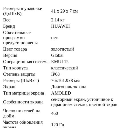
Размеры в упаковке
41 x 29 x 7 см
(ДхШхВ)
Вес
2.14 кг
Бренд
HUAWEI
Обязательные
программы
нет
предустановлены
Цвет товара
золотистый
Версия
Global
Операционная система
EMUI 15
Тип корпуса
классический
Степень защиты
IP68
Размеры (ШxВxТ)
76x161.9x8 мм
Экран
Диагональ экрана
Тип матрицы экрана
AMOLED
сенсорный экран, устойчивое к
Особенности экрана
царапинам стекло, цветной экран
Число пикселей на
460
дюйм
Частота обновления
120 Гц
экрана