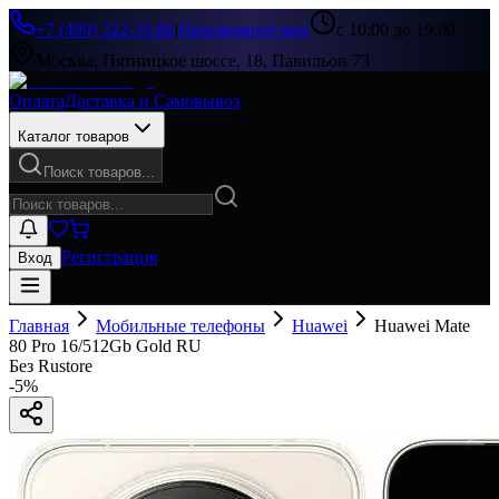
+7 (499) 322-33-86
|
Перезвоните мне
с 10:00 до 19:00
Москва, Пятницкое шоссе, 18, Павильон 73
Оплата
Доставка и Самовывоз
Каталог товаров
Поиск товаров...
Регистрация
Вход
Главная
Мобильные телефоны
Huawei
Huawei Mate
80 Pro 16/512Gb Gold RU
Без Rustore
-
5
%