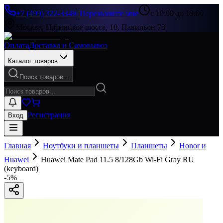
+7 (499) 322-33-86
|
Перезвоните мне
с 10:00 до 19:00
Москва, Пятницкое шоссе, 18, Павильон 73
Оплата
Доставка и Самовывоз
Каталог товаров
Поиск товаров...
Регистрация
Вход
Главная
Ноутбуки и планшеты
Планшеты
Honor и
Huawei
Huawei Mate Pad 11.5 8/128Gb Wi-Fi Gray RU
(keyboard)
-
5
%