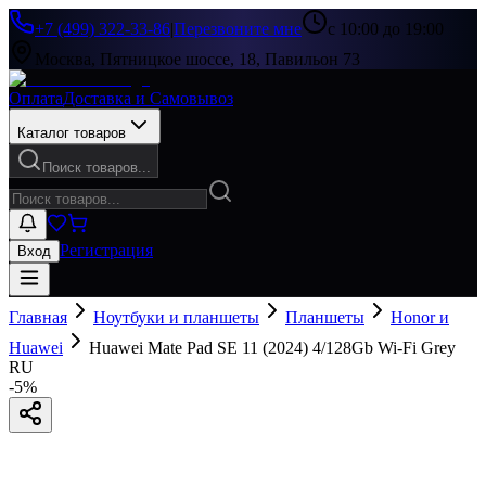
+7 (499) 322-33-86
|
Перезвоните мне
с 10:00 до 19:00
Москва, Пятницкое шоссе, 18, Павильон 73
Оплата
Доставка и Самовывоз
Каталог товаров
Поиск товаров...
Регистрация
Вход
Главная
Ноутбуки и планшеты
Планшеты
Honor и
Huawei
Huawei Mate Pad SE 11 (2024) 4/128Gb Wi-Fi Grey
RU
-
5
%