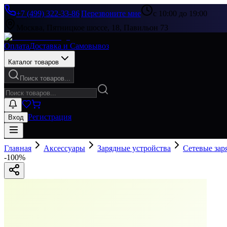
+7 (499) 322-33-86
|
Перезвоните мне
с 10:00 до 19:00
Москва, Пятницкое шоссе, 18, Павильон 73
Оплата
Доставка и Самовывоз
Каталог товаров
Поиск товаров...
Регистрация
Вход
Главная
Аксессуары
Зарядные устройства
Сетевые зар
-
100
%