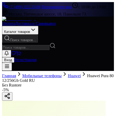
+7 (499) 322-33-86
|
Перезвоните мне
с 10:00 до 19:00
Москва, Пятницкое шоссе, 18, Павильон 73
Оплата
Доставка и Самовывоз
Каталог товаров
Поиск товаров...
Регистрация
Вход
Главная
Мобильные телефоны
Huawei
Huawei Pura 80
12/256Gb Gold RU
Без Rustore
-
5
%