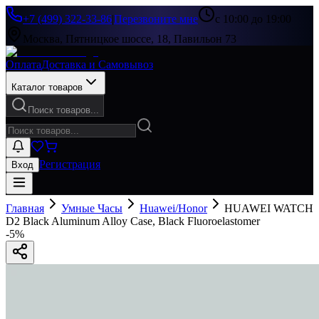
+7 (499) 322-33-86
|
Перезвоните мне
с 10:00 до 19:00
Москва, Пятницкое шоссе, 18, Павильон 73
Оплата
Доставка и Самовывоз
Каталог товаров
Поиск товаров...
Регистрация
Вход
Главная
Умные Часы
Huawei/Honor
HUAWEI WATCH
D2 Black Aluminum Alloy Case, Black Fluoroelastomer
-
5
%