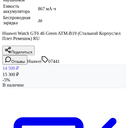
Емкость
867 мА·ч
аккумулятора
Беспроводная
да
зарядка
Huawei Watch GT6 46 Green ATM-B19 (Стальной Корпус/зел
Плет Ремешок) RU
Поделиться
Huawei
07441
Отзывы
14 500
₽
15 300
₽
-
5
%
В наличии