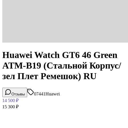
Huawei Watch GT6 46 Green
ATM-B19 (Стальной Корпус/
зел Плет Ремешок) RU
07441
Huawei
Отзывы
14 500
₽
15 300
₽