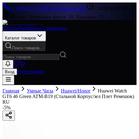
+7 (499) 322-33-86
|
Перезвоните мне
с 10:00 до 19:00
Москва, Пятницкое шоссе, 18, Павильон 73
Оплата
Доставка и Самовывоз
Каталог товаров
Поиск товаров...
Регистрация
Вход
Главная
Умные Часы
Huawei/Honor
Huawei Watch
GT6 46 Green ATM-B19 (Стальной Корпус/зел Плет Ремешок)
RU
-
5
%