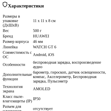
Характеристики
Размеры в
упаковке
11 x 11 x 8 см
(ДхШхВ)
Вес
500 г
Бренд
HUAWEI
Размер корпуса
46 мм
Линейка
WATCH GT 6
Совместимость с
Android, iOS
ОС
беспроводная зарядка, воспроизведение
Особенности
аудио
барометр, гироскоп, датчик освещенности,
Дополнительные
компас, Акселерометр, Беспроводная
функции
зарядка, Пульсометр
Технология
AMOLED
экрана
Класс пыле-
IP50
влагозащиты (IP)
Разъем для
отсутствует
наушников