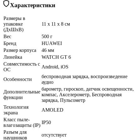
Характеристики
Размеры в
упаковке
11 x 11 x 8 см
(ДхШхВ)
Вес
500 г
Бренд
HUAWEI
Размер корпуса
46 мм
Линейка
WATCH GT 6
Совместимость с
Android, iOS
ОС
беспроводная зарядка, воспроизведение
Особенности
аудио
барометр, гироскоп, датчик освещенности,
Дополнительные
компас, Акселерометр, Беспроводная
функции
зарядка, Пульсометр
Технология
AMOLED
экрана
Класс пыле-
IP50
влагозащиты (IP)
Разъем для
отсутствует
наушников