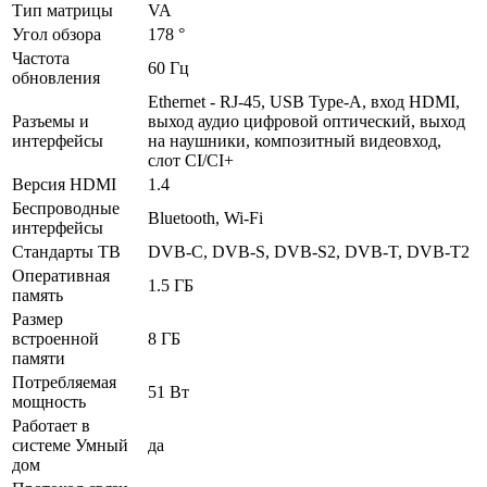
Тип матрицы
VA
Угол обзора
178 °
Частота
60 Гц
обновления
Ethernet - RJ-45, USB Type-A, вход HDMI,
Разъемы и
выход аудио цифровой оптический, выход
интерфейсы
на наушники, композитный видеовход,
слот CI/CI+
Версия HDMI
1.4
Беспроводные
Bluetooth, Wi-Fi
интерфейсы
Стандарты ТВ
DVB-C, DVB-S, DVB-S2, DVB-T, DVB-T2
Оперативная
1.5 ГБ
память
Размер
встроенной
8 ГБ
памяти
Потребляемая
51 Вт
мощность
Работает в
системе Умный
да
дом