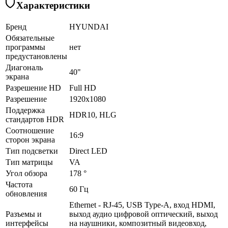
Характеристики
Бренд
HYUNDAI
Обязательные
программы
нет
предустановлены
Диагональ
40"
экрана
Разрешение HD
Full HD
Разрешение
1920x1080
Поддержка
HDR10, HLG
стандартов HDR
Соотношение
16:9
сторон экрана
Тип подсветки
Direct LED
Тип матрицы
VA
Угол обзора
178 °
Частота
60 Гц
обновления
Ethernet - RJ-45, USB Type-A, вход HDMI,
Разъемы и
выход аудио цифровой оптический, выход
интерфейсы
на наушники, композитный видеовход,