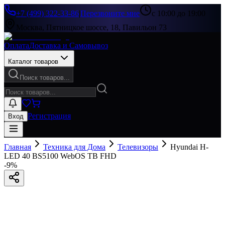
+7 (499) 322-33-86
|
Перезвоните мне
с 10:00 до 19:00
Москва, Пятницкое шоссе, 18, Павильон 73
Оплата
Доставка и Самовывоз
Каталог товаров
Поиск товаров...
Регистрация
Вход
Главная
Техника для Дома
Телевизоры
Hyundai H-
LED 40 BS5100 WebOS ТВ FHD
-
9
%