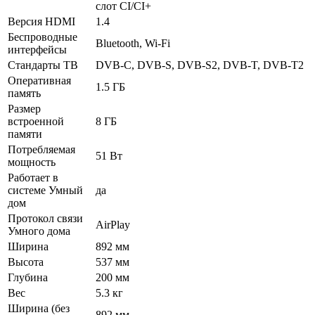
слот CI/CI+
Версия HDMI
1.4
Беспроводные
Bluetooth, Wi-Fi
интерфейсы
Стандарты ТВ
DVB-C, DVB-S, DVB-S2, DVB-T, DVB-T2
Оперативная
1.5 ГБ
память
Размер
встроенной
8 ГБ
памяти
Потребляемая
51 Вт
мощность
Работает в
системе Умный
да
дом
Протокол связи
AirPlay
Умного дома
Ширина
892 мм
Высота
537 мм
Глубина
200 мм
Вес
5.3 кг
Ширина (без
892 мм