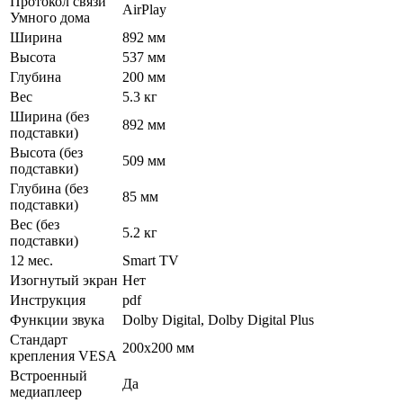
Протокол связи
AirPlay
Умного дома
Ширина
892 мм
Высота
537 мм
Глубина
200 мм
Вес
5.3 кг
Ширина (без
892 мм
подставки)
Высота (без
509 мм
подставки)
Глубина (без
85 мм
подставки)
Вес (без
5.2 кг
подставки)
12 мес.
Smart TV
Изогнутый экран
Нет
Инструкция
pdf
Функции звука
Dolby Digital, Dolby Digital Plus
Стандарт
200x200 мм
крепления VESA
Встроенный
Да
медиаплеер