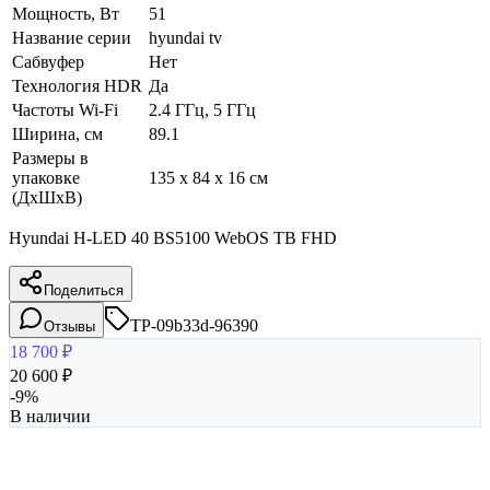
Мощность, Вт
51
Название серии
hyundai tv
Сабвуфер
Нет
Технология HDR
Да
Частоты Wi-Fi
2.4 ГГц, 5 ГГц
Ширина, см
89.1
Размеры в
упаковке
135 x 84 x 16 см
(ДхШхВ)
Hyundai H-LED 40 BS5100 WebOS ТВ FHD
Поделиться
TP-09b33d-96390
Отзывы
18 700
₽
20 600
₽
-
9
%
В наличии