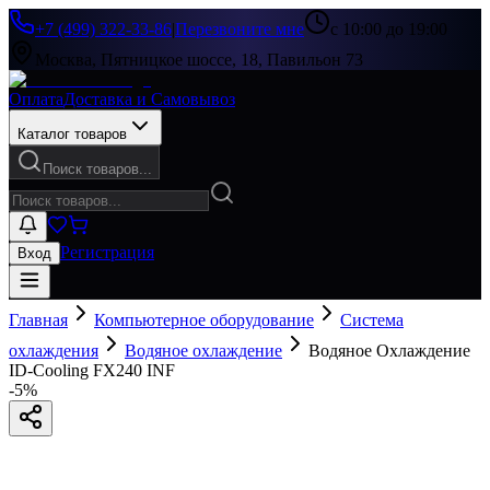
+7 (499) 322-33-86
|
Перезвоните мне
с 10:00 до 19:00
Москва, Пятницкое шоссе, 18, Павильон 73
Оплата
Доставка и Самовывоз
Каталог товаров
Поиск товаров...
Регистрация
Вход
Главная
Компьютерное оборудование
Система
охлаждения
Водяное охлаждение
Водяное Охлаждение
ID-Cooling FX240 INF
-
5
%