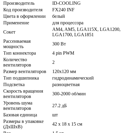
Производитель
ID-COOLING
Код производителя
FX240 INF
Цвета в оформлении
белый
Применение
для процессора
AM4, AM5, LGA115X, LGA1200,
Сокет
LGA1700, LGA1851
Рассеиваемая
300 Вт
мощность
Тип коннектора
4 pin PWM
Количество
2
вентиляторов
Размер вентиляторов
120x120 мм
Тип подшипника
гидродинамический
Подсветка
разноцветная
Скорость вращения
300-2000 об/мин
вентиляторов
Уровень шума
27.2 дБ
вентиляторов
Базовая единица
шт
Размеры в упаковке
42 x 18 x 15 см
(ДхШхВ)