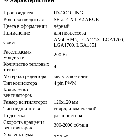
Производитель
ID-COOLING
Код производителя
SE-214-XT V2 ARGB
Цвета в оформлении
чёрный
Применение
для процессора
AM4, AM5, LGA115X, LGA1200,
Сокет
LGA1700, LGA1851
Рассеиваемая
200 Вт
мощность
Количество тепловых
4
трубок
Материал радиатора
медь+алюминий
Тип коннектора
4 pin PWM
Количество
1
вентиляторов
Размер вентиляторов
120x120 мм
Тип подшипника
гидродинамический
Подсветка
разноцветная
Скорость вращения
300-2000 об/мин
вентиляторов
Уровень шума