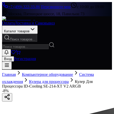
+7 (499) 322-33-86
|
Перезвоните мне
с 10:00 до 19:00
Москва, Пятницкое шоссе, 18, Павильон 73
Оплата
Доставка и Самовывоз
Каталог товаров
Поиск товаров...
Регистрация
Вход
Главная
Компьютерное оборудование
Система
охлаждения
Кулера для процессора
Кулер Для
Процессора ID-Cooling SE-214-XT V2 ARGB
-
8
%