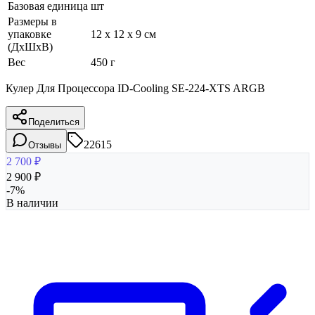
Базовая единица
шт
Размеры в
упаковке
12 x 12 x 9 см
(ДхШхВ)
Вес
450 г
Кулер Для Процессора ID-Cooling SE-224-XTS ARGB
Поделиться
22615
Отзывы
2 700
₽
2 900
₽
-
7
%
В наличии