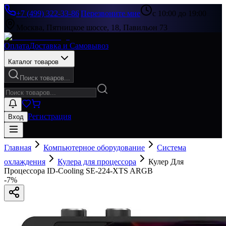
+7 (499) 322-33-86
|
Перезвоните мне
с 10:00 до 19:00
Москва, Пятницкое шоссе, 18, Павильон 73
Оплата
Доставка и Самовывоз
Каталог товаров
Поиск товаров...
Регистрация
Вход
Главная
Компьютерное оборудование
Система
охлаждения
Кулера для процессора
Кулер Для
Процессора ID-Cooling SE-224-XTS ARGB
-
7
%