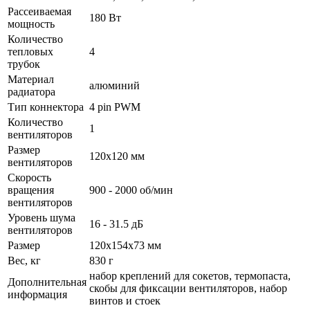
Рассеиваемая
180 Вт
мощность
Количество
тепловых
4
трубок
Материал
алюминий
радиатора
Тип коннектора
4 pin PWM
Количество
1
вентиляторов
Размер
120x120 мм
вентиляторов
Скорость
вращения
900 - 2000 об/мин
вентиляторов
Уровень шума
16 - 31.5 дБ
вентиляторов
Размер
120x154x73 мм
Вес, кг
830 г
набор креплений для сокетов, термопаста,
Дополнительная
скобы для фиксации вентиляторов, набор
информация
винтов и стоек