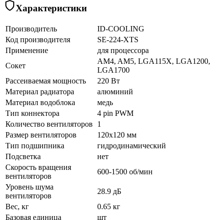
Характеристики
Производитель
ID-COOLING
Код производителя
SE-224-XTS
Применение
для процессора
AM4, AM5, LGA115X, LGA1200,
Сокет
LGA1700
Рассеиваемая мощность
220 Вт
Материал радиатора
алюминий
Материал водоблока
медь
Тип коннектора
4 pin PWM
Количество вентиляторов
1
Размер вентиляторов
120x120 мм
Тип подшипника
гидродинамический
Подсветка
нет
Скорость вращения
600-1500 об/мин
вентиляторов
Уровень шума
28.9 дБ
вентиляторов
Вес, кг
0.65 кг
Базовая единица
шт