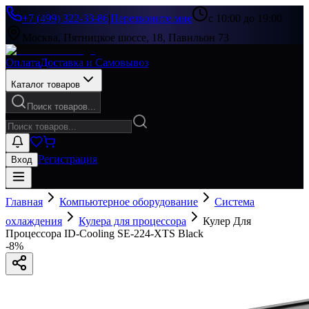
+7 (499) 322-33-86
|
Перезвоните мне
с 10:00 до 19:00
Москва, Пятницкое шоссе, 18, Павильон 73
Оплата
Доставка и Самовывоз
Каталог товаров
Поиск товаров...
Регистрация
Вход
Главная
Компьютерное оборудование
Система
охлаждения
Кулера для процессора
Кулер Для
Процессора ID-Cooling SE-224-XTS Black
-
8
%